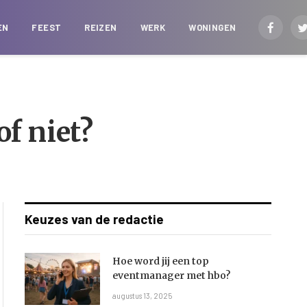
EN
FEEST
REIZEN
WERK
WONINGEN
Faceboo
T
f niet?
Keuzes van de redactie
Hoe word jij een top
eventmanager met hbo?
augustus 13, 2025