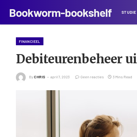
Bookworm-bookshelf
STUDIE
FINANCIEEL
Debiteurenbeheer uit
By
CHRIS
april 7, 2023
Geen reacties
3 Mins Read