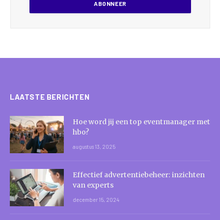
LAATSTE BERICHTEN
Hoe word jij een top eventmanager met
hbo?
augustus 13, 2025
Effectief advertentiebeheer: inzichten
van experts
december 15, 2024