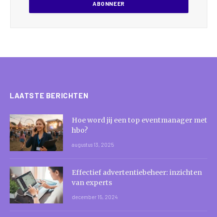
LAATSTE BERICHTEN
Hoe word jij een top eventmanager met
hbo?
augustus 13, 2025
Effectief advertentiebeheer: inzichten
van experts
december 15, 2024