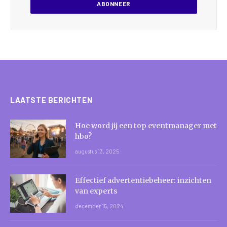
LAATSTE BERICHTEN
Hoe word jij een top eventmanager met
hbo?
augustus 13, 2025
Effectief advertentiebeheer: inzichten
van experts
december 15, 2024